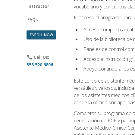
Instructor
vocabulario y conceptos clav
El acceso al programa para e
FAQs
Acceso completo al catá
ENROLL NOW
Uso de la biblioteca de
Paneles de control comp
phone
Call Us:
Acceso a instrucción grup
855.520.6806
Apoyo continuo a los es
Este curso de asistente méd
versátiles y valiosos, inclui
de los asistentes médicos c
desde la oficina principal has
Completar su programa de asi
certificación de RCP y parti
Asistente Médico Clínico Cer