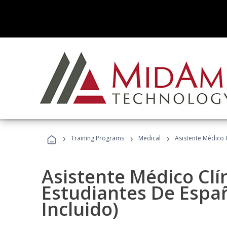
›
›
›
Training Programs
Medical
Asistente Médico C
Asistente Médico Clí
Estudiantes De Españ
Incluido)