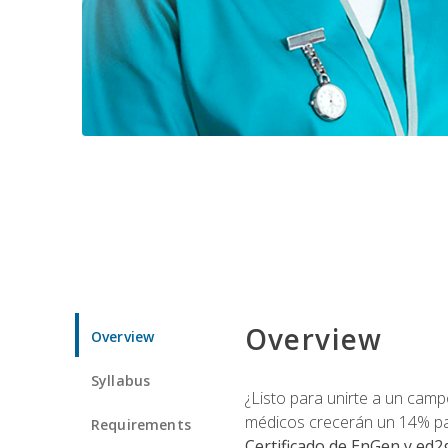
Overview
Overview
Syllabus
¿Listo para unirte a un camp
médicos crecerán un 14% pa
Requirements
Certificado de EnGen y ed2