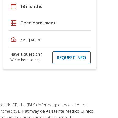
calendar_today
18 months
grid_on
Open enrollment
speed
Self paced
Have a question?
REQUEST INFO
We're here to help
les de EE. UU. (BLS) informa que los asistentes
promedio. El
Pathway de Asistente Médico Clínico
s habilidades en inglés mientras aprende