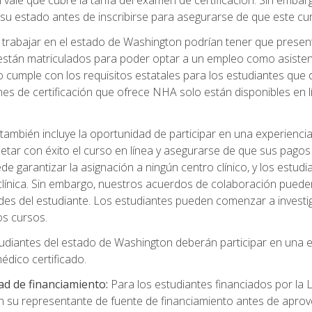
 vale que cubre la tarifa del examen de certificación. Sin embarg
de su estado antes de inscribirse para asegurarse de que este c
rabajar en el estado de Washington podrían tener que presentar 
 están matriculados para poder optar a un empleo como asistent
 cumple con los requisitos estatales para los estudiantes que d
nes de certificación que ofrece NHA solo están disponibles en
también incluye la oportunidad de participar en una experiencia c
tar con éxito el curso en línea y asegurarse de que sus pagos
 garantizar la asignación a ningún centro clínico, y los estud
a clínica. Sin embargo, nuestros acuerdos de colaboración pued
des del estudiante. Los estudiantes pueden comenzar a investig
os cursos.
udiantes del estado de Washington deberán participar en una e
dico certificado.
ad de financiamiento:
Para los estudiantes financiados por la
n su representante de fuente de financiamiento antes de aprov