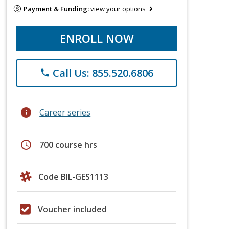
Payment & Funding:
view your options
ENROLL NOW
Call Us: 855.520.6806
phone
info
Career series
schedule
700 course hrs
Code BIL-GES1113
Voucher included