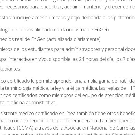
e necesarios para encontrar, adquirir, mantener y crecer como 
sta vía incluye acceso ilimitado y bajo demanda a las platafor
logo de cursos alineado con la industria de EnGen
 medios real de EnGen (actualizada diariamente)
letos de los estudiantes para administradores y personal doc
al interactiva en vivo, disponible las 24 horas del día, los 7 dí
tudiantes
ico certificado le permite aprender una amplia gama de habili
da la terminología médica, la ley y la ética médica, las reglas de
línicos certificados como miembros del equipo de atención médi
ta la oficina administrativa.
stente médico certificado en línea también tiene otros benefici
cipar en una experiencia clínica no remunerada. También puede 
tificado (CCMA) a través de la Asociación Nacional de Carrera