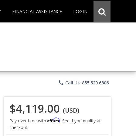
Y
FINANCIAL ASSISTANCE
LOGIN
phone
Call Us: 855.520.6806
$4,119.00
(USD)
Affirm
Pay over time with
. See if you qualify at
checkout.