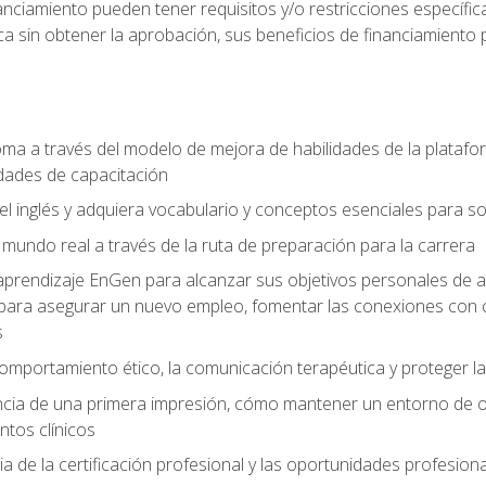
nciamiento pueden tener requisitos y/o restricciones específicas
a sin obtener la aprobación, sus beneficios de financiamient
ioma a través del modelo de mejora de habilidades de la plata
dades de capacitación
el inglés y adquiera vocabulario y conceptos esenciales para so
mundo real a través de la ruta de preparación para la carrera
e aprendizaje EnGen para alcanzar sus objetivos personales de a
para asegurar un nuevo empleo, fomentar las conexiones con c
s
omportamiento ético, la comunicación terapéutica y proteger la
ia de una primera impresión, cómo mantener un entorno de ofici
ntos clínicos
a de la certificación profesional y las oportunidades profesio