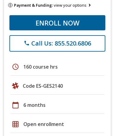
Payment & Funding:
view your options
ENROLL NOW
Call Us: 855.520.6806
phone
schedule
160 course hrs
Code ES-GES2140
calendar_today
6 months
grid_on
Open enrollment