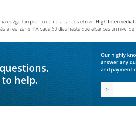
a ed2go tan pronto como alcances el nivel
High Intermediat
s a realizar el PA cada 60 días hasta que alcances un nivel de 
Our highly kno
answer any qu
 questions.
and payment o
to help.