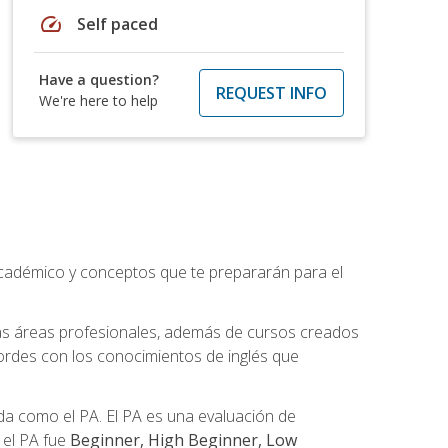
speed
Self paced
Have a question?
REQUEST INFO
We're here to help
académico y conceptos que te prepararán para el
as áreas profesionales, además de cursos creados
cordes con los conocimientos de inglés que
a como el PA. El PA es una evaluación de
n el PA fue
Beginner, High Beginner, Low