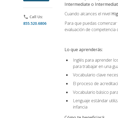
Intermediate o Intermedia
Cuando alcances el nivel
Hig
phone
Call Us:
Para que puedas comenzar tu
855.520.6806
evaluación de competencia de
Lo que aprenderás:
Inglés para aprender lo
para trabajar en una gu
Vocabulario clave neces
El proceso de acreditació
Vocabulario básico para
Lenguaje estándar utili
infancia
Cómo te beneficiará: