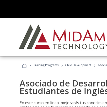
›
›
›
Training Programs
Child Development
Asocia
Asociado de Desarrol
Estudiantes de Inglé
En este curso en línea, mejorarás tus conocimien