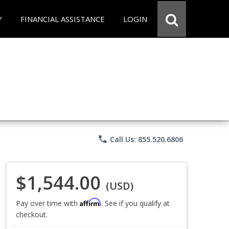
Y
FINANCIAL ASSISTANCE
LOGIN
phone
Call Us: 855.520.6806
$1,544.00
(USD)
Affirm
Pay over time with
. See if you qualify at
checkout.