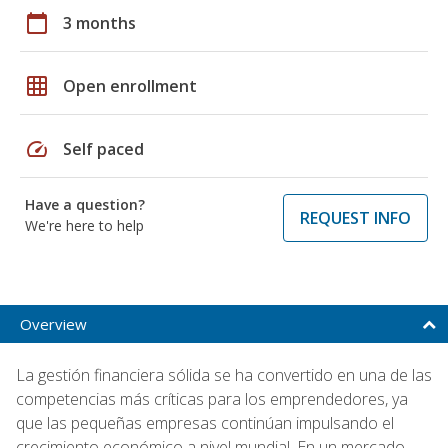
calendar_today
3 months
grid_on
Open enrollment
speed
Self paced
Have a question?
REQUEST INFO
We're here to help
Overview
La gestión financiera sólida se ha convertido en una de las
competencias más críticas para los emprendedores, ya
que las pequeñas empresas continúan impulsando el
crecimiento económico a nivel mundial. En un mercado