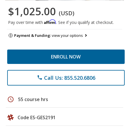
$1,025.00
(USD)
Affirm
Pay over time with
. See if you qualify at checkout.
Payment & Funding:
view your options
ENROLL NOW
Call Us: 855.520.6806
phone
schedule
55 course hrs
Code ES-GES2191