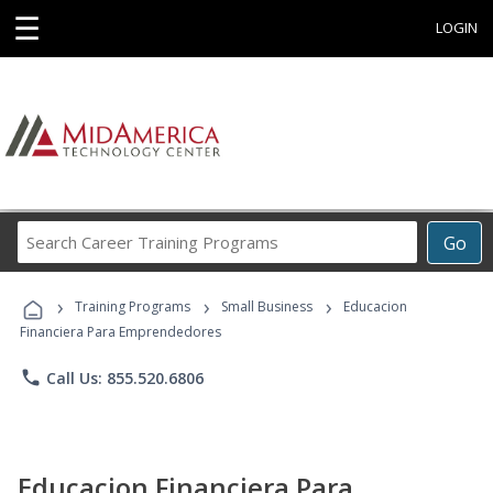
☰
LOGIN
Search
Go
Career
Training
›
›
›
Programs
Training Programs
Small Business
Educacion
Financiera Para Emprendedores
phone
Call Us: 855.520.6806
Educacion Financiera Para